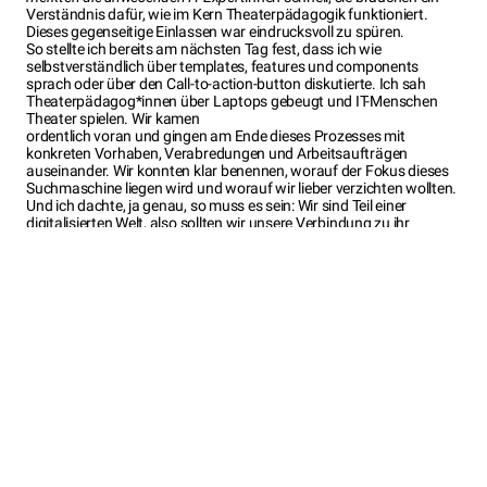
Verständnis dafür, wie im Kern Theaterpädagogik funktioniert.
Dieses gegenseitige Einlassen war eindrucksvoll zu spüren.
So stellte ich bereits am nächsten Tag fest, dass ich wie
selbstverständlich über templates, features und components
sprach oder über den Call-to-action-button diskutierte. Ich sah
Theaterpädagog*innen über Laptops gebeugt und IT-Menschen
Theater spielen. Wir kamen
ordentlich voran und gingen am Ende dieses Prozesses mit
konkreten Vorhaben, Verabredungen und Arbeitsaufträgen
auseinander. Wir konnten klar benennen, worauf der Fokus dieses
Suchmaschine liegen wird und worauf wir lieber verzichten wollten.
Und ich dachte, ja genau, so muss es sein: Wir sind Teil einer
digitalisierten Welt, also sollten wir unsere Verbindung zu ihr
gestalten. Wir sollten den digitalen Raum sinnvoll für
Theaterpädagogik erschließen, so dass Menschen sie
wahrnehmen, finden und wiederum für sich erschließen können.