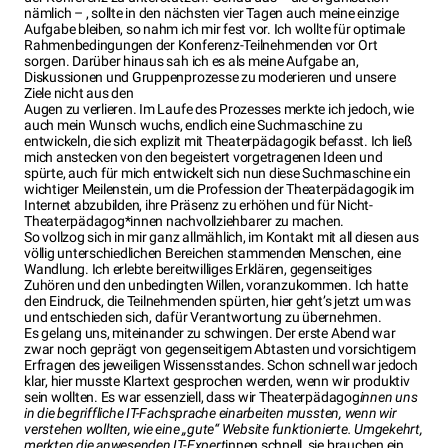
nämlich – , sollte in den nächsten vier Tagen auch meine einzige
Aufgabe bleiben, so nahm ich mir fest vor. Ich wollte für optimale
Rahmenbedingungen der Konferenz-Teilnehmenden vor Ort
sorgen. Darüber hinaus sah ich es als meine Aufgabe an,
Diskussionen und Gruppenprozesse zu moderieren und unsere
Ziele nicht aus den
Augen zu verlieren. Im Laufe des Prozesses merkte ich jedoch, wie
auch mein Wunsch wuchs, endlich eine Suchmaschine zu
entwickeln, die sich explizit mit Theaterpädagogik befasst. Ich ließ
mich anstecken von den begeistert vorgetragenen Ideen und
spürte, auch für mich entwickelt sich nun diese Suchmaschine ein
wichtiger Meilenstein, um die Profession der Theaterpädagogik im
Internet abzubilden, ihre Präsenz zu erhöhen und für Nicht-
Theaterpädagog*innen nachvollziehbarer zu machen.
So vollzog sich in mir ganz allmählich, im Kontakt mit all diesen aus
völlig unterschiedlichen Bereichen stammenden Menschen, eine
Wandlung. Ich erlebte bereitwilliges Erklären, gegenseitiges
Zuhören und den unbedingten Willen, voranzukommen. Ich hatte
den Eindruck, die Teilnehmenden spürten, hier geht’s jetzt um was
und entschieden sich, dafür Verantwortung zu übernehmen.
Es gelang uns, miteinander zu schwingen. Der erste Abend war
zwar noch geprägt von gegenseitigem Abtasten und vorsichtigem
Erfragen des jeweiligen Wissensstandes. Schon schnell war jedoch
klar, hier musste Klartext gesprochen werden, wenn wir produktiv
sein wollten. Es war essenziell, dass wir Theaterpädagog
innen uns
in die begriffliche IT-Fachsprache einarbeiten mussten, wenn wir
verstehen wollten, wie eine „gute“ Website funktionierte. Umgekehrt,
merkten die anwesenden IT-Expert
innen schnell, sie brauchen ein