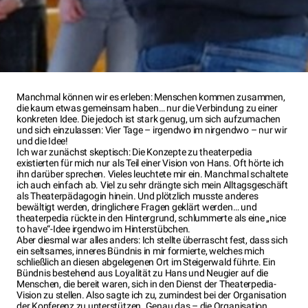
Manchmal können wir es erleben: Menschen kommen zusammen,
die kaum etwas gemeinsam haben… nur die Verbindung zu einer
konkreten Idee. Die jedoch ist stark genug, um sich aufzumachen
und sich einzulassen: Vier Tage – irgendwo im nirgendwo – nur wir
und die Idee!
Ich war zunächst skeptisch: Die Konzepte zu theaterpedia
existierten für mich nur als Teil einer Vision von Hans. Oft hörte ich
ihn darüber sprechen. Vieles leuchtete mir ein. Manchmal schaltete
ich auch einfach ab. Viel zu sehr drängte sich mein Alltagsgeschäft
als Theaterpädagogin hinein. Und plötzlich musste anderes
bewältigt werden, dringlichere Fragen geklärt werden… und
theaterpedia rückte in den Hintergrund, schlummerte als eine „nice
to have“-Idee irgendwo im Hinterstübchen.
Aber diesmal war alles anders: Ich stellte überrascht fest, dass sich
ein seltsames, inneres Bündnis in mir formierte, welches mich
schließlich an diesen abgelegenen Ort im Steigerwald führte. Ein
Bündnis bestehend aus Loyalität zu Hans und Neugier auf die
Menschen, die bereit waren, sich in den Dienst der Theaterpedia-
Vision zu stellen. Also sagte ich zu, zumindest bei der Organisation
der Konferenz zu unterstützen. Genau das – die Organisation