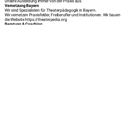
unsere Ausbildung immer von der Praxis aus.
Vernetzung Bayern
Wir sind Spezialisten für Theaterpädagogik in Bayern.
Wir vernetzen Praxisfelder, Freiberufler und Institutionen. Wir bauen
die Website
https://theaterpedia.org
Beratung & Coaching
Beratung zur Weiterbildung Theaterpädagogik in Bayern ist eine
unserer Grundaufgaben. Wir legen großen Wert auf die passende
Abstimmung von Kursverläufen und Lebenssituationen.
Kosten & Konditionen
Einstiege ins Theaterspiel (Fortbildung)
Struktur
Basistag
10 UE
5 Einheiten A1-A5
110 UE
Anmeldegebühr (inkl. Basistag)
€ 80,00