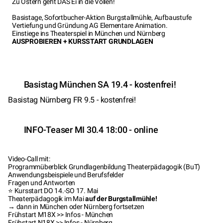
Zu Ostern geht DAS Ei in die Vollen!
Basistage, Sofortbucher-Aktion Burgstallmühle, Aufbaustufe
Vertiefung und Gründung AG Elementare Animation.
Einstiege ins Theaterspiel in München und Nürnberg
AUSPROBIEREN + KURSSTART GRUNDLAGEN
Basistag München SA 19.4 - kostenfrei!
Basistag Nürnberg FR 9.5 - kostenfrei!
INFO-Teaser MI 30.4 18:00 - online
Video-Call mit:
Programmüberblick Grundlagenbildung Theaterpädagogik (BuT)
Anwendungsbeispiele und Berufsfelder
Fragen und Antworten
⭐ Kursstart DO 14.-SO 17. Mai
Theaterpädagogik im Mai
auf der Burgstallmühle!
→ dann in München oder Nürnberg fortsetzen
Frühstart M18X
>> Infos - München
Frühstart N18X
>> Infos - Nürnberg