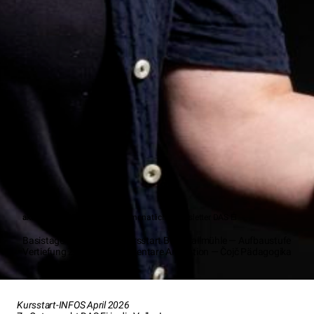
aktuelle Infos 14.04.2026
der monatliche Newsletter DAS Ei
Basistage April + Mai — Kursstart Burgstallmühle — Aufbaustufe
Vertiefung Z15E — AG Elementare Animation — Čojč Pädagogika
Kursstart-INFOS April 2026