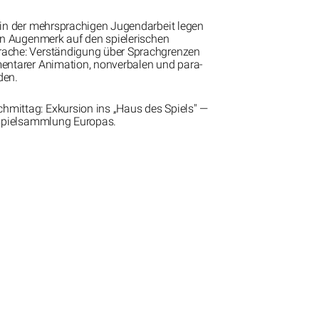
 in der mehrsprachigen Jugendarbeit legen
ein Augenmerk auf den spielerischen
ache: Verständigung über Sprachgrenzen
entarer Animation, nonverbalen und para-
den.
ittag: Exkursion ins „Haus des Spiels" —
tspielsammlung Europas.
30 Jahre Theaterpädagogik in Bayern.