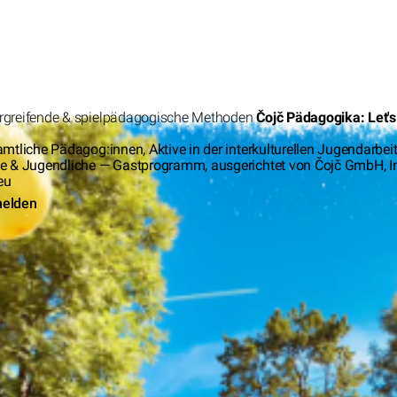
rgreifende & spielpädagogische Methoden
Čojč Pädagogika: Let's 
amtliche Pädagog:innen, Aktive in der interkulturellen Jugendarbeit
de & Jugendliche — Gastprogramm, ausgerichtet von Čojč GmbH, 
eu
melden