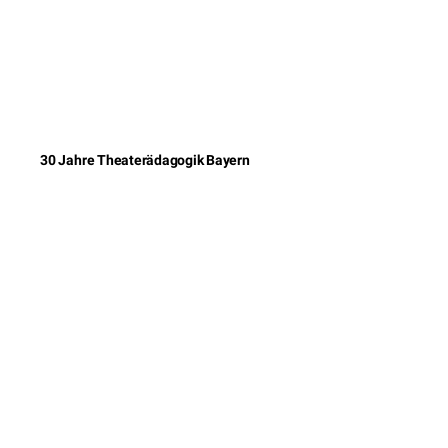
30 Jahre Theaterädagogik Bayern
© 2026 DAS Ei
Impressum
Kontakt
Datenschutzererklärun
AGB