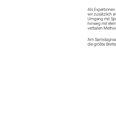
Als Expertinnen
wir zusätzlich 
Umgang mit Spr
hinweg mit elem
verbalen Metho
Am Samstagnachm
die größte Bret
Home
Ausbildung Theaterpädagogik
g
Workshops & Projekte
Blog
Institut